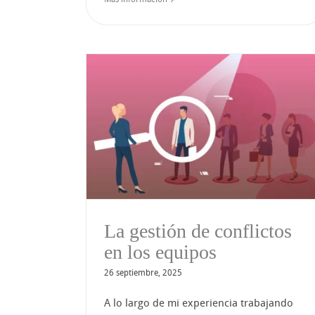
Cómo convertirte en 
nflictos
líder multiplicador
pos
La gestión de conflictos
en los equipos
26 septiembre, 2025
A lo largo de mi experiencia trabajando