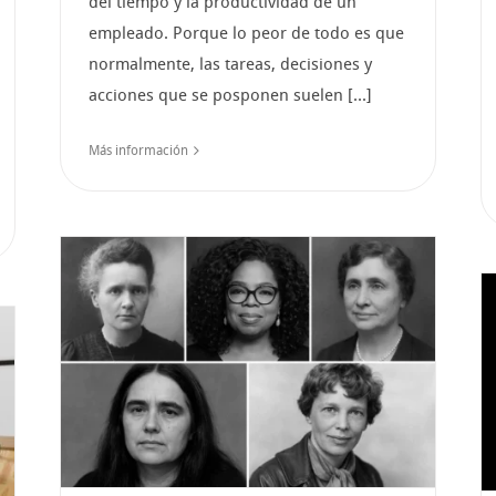
del tiempo y la productividad de un
empleado. Porque lo peor de todo es que
normalmente, las tareas, decisiones y
acciones que se posponen suelen [...]
Más información
La impaciencia, principal
de
enemigo del cambio de
.
cultura en las
organizaciones