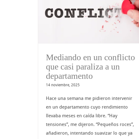
 casi
impacto en la gestión 
 un
tiempo
nto
Mediando en un conflicto
que casi paraliza a un
departamento
14 noviembre, 2025
Hace una semana me pidieron intervenir
en un departamento cuyo rendimiento
llevaba meses en caída libre. “Hay
tensiones”, me dijeron. “Pequeños roces”,
añadieron, intentando suavizar lo que ya