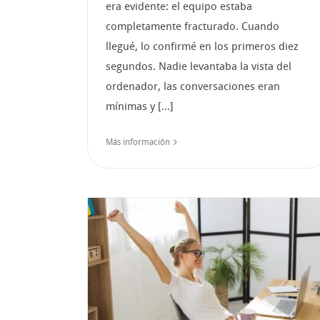
era evidente: el equipo estaba
completamente fracturado. Cuando
llegué, lo confirmé en los primeros diez
segundos. Nadie levantaba la vista del
ordenador, las conversaciones eran
mínimas y [...]
Más información
Mujeres que hicieron 
sus fracasos su éxito
r una
dora