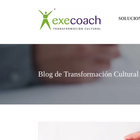
Saltar
al
SOLUCIO
contenido
Blog de Transformación Cultural 
n un
La procrastinación y 