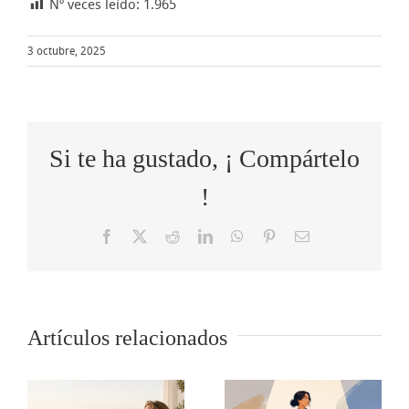
Nº veces leído:
1.965
3 octubre, 2025
Si te ha gustado, ¡ Compártelo
!
Facebook
X
Reddit
LinkedIn
WhatsApp
Pinterest
Correo
electrónico
Cómo
Artículos relacionados
o
5 tips para
transformar
s
comunicar
las quejas