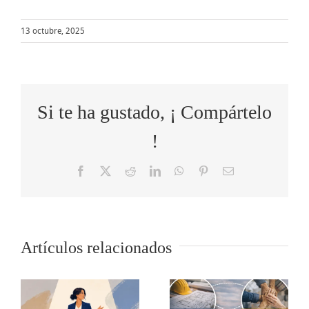
13 octubre, 2025
Si te ha gustado, ¡ Compártelo
!
Facebook
X
Reddit
LinkedIn
WhatsApp
Pinterest
Correo
electrónico
Resiliencia,
Mediando
Artículos relacionados
el factor
a
en un
invisible
r
conflicto