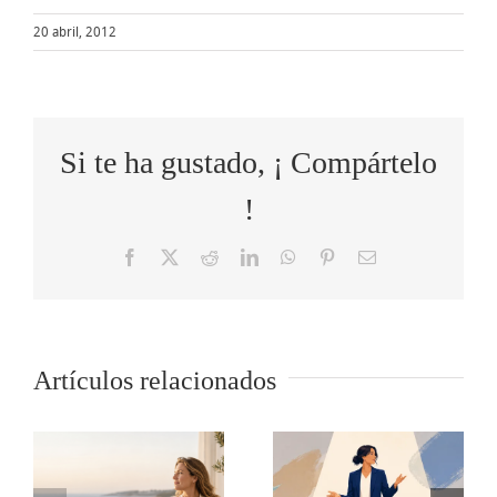
20 abril, 2012
Si te ha gustado, ¡ Compártelo
!
Facebook
X
Reddit
LinkedIn
WhatsApp
Pinterest
Correo
electrónico
Cómo
Artículos relacionados
o
5 tips para
transformar
s
comunicar
las quejas