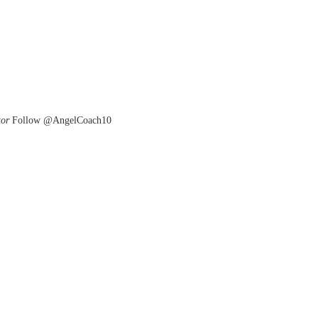
tor
Follow @AngelCoach10