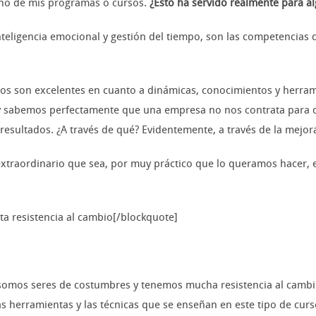
uno de mis programas o cursos.
¿Esto ha servido realmente para a
nteligencia emocional y gestión del tiempo, son las competencia
s son excelentes en cuanto a dinámicas, conocimientos y herramie
y sabemos perfectamente que una empresa no nos contrata para q
esultados. ¿A través de qué? Evidentemente, a través de la mejor
traordinario que sea, por muy práctico que lo queramos hacer, e
a resistencia al cambio[/blockquote]
omos seres de costumbres y tenemos mucha resistencia al cambio.
s herramientas y las técnicas que se enseñan en este tipo de cu