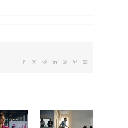
Facebook
X
Reddit
LinkedIn
WhatsApp
Pinterest
Correo
electrónico
El fin del
manager
El descanso
radicional:
también es
la