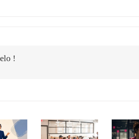
elo !
Cómo
El
ansformar
t
agotamiento
s quejas de