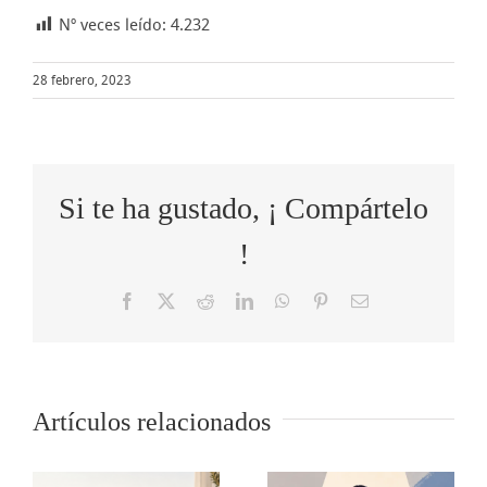
Nº veces leído:
4.232
28 febrero, 2023
Si te ha gustado, ¡ Compártelo
!
Facebook
X
Reddit
LinkedIn
WhatsApp
Pinterest
Correo
electrónico
Cómo
Artículos relacionados
o
5 tips para
transformar