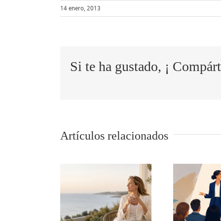
14 enero, 2013
Si te ha gustado, ¡ Compárt
Artículos relacionados
descanso
5 tips para
tr
mbién es
comunicar
la
una
en público
un
petencia