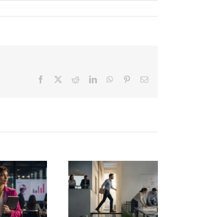
Facebook
X
Reddit
LinkedIn
WhatsApp
Pinterest
Correo
electrónico
El fin del
manager
El descanso
radicional:
también es
la
una
nteligencia
competencia