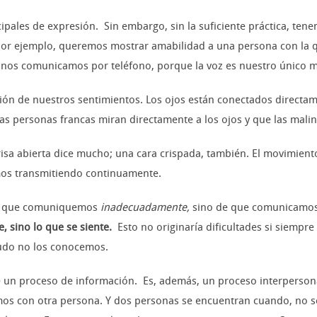
pales de expresión. Sin embargo, sin la suficiente práctica, ten
por ejemplo, queremos mostrar amabilidad a una persona con la qu
 nos comunicamos por teléfono, porque la voz es nuestro único 
ón de nuestros sentimientos. Los ojos están conectados directam
las personas francas miran directamente a los ojos y que las mali
isa abierta dice mucho; una cara crispada, también. El movimien
mos transmitiendo continuamente.
de que comuniquemos
inadecuadamente,
sino de que comunicamo
, sino lo que se siente.
Esto no originaría dificultades si siempr
udo no los conocemos.
un proceso de información. Es, además, un proceso interperson
 con otra persona. Y dos personas se encuentran cuando, no sól