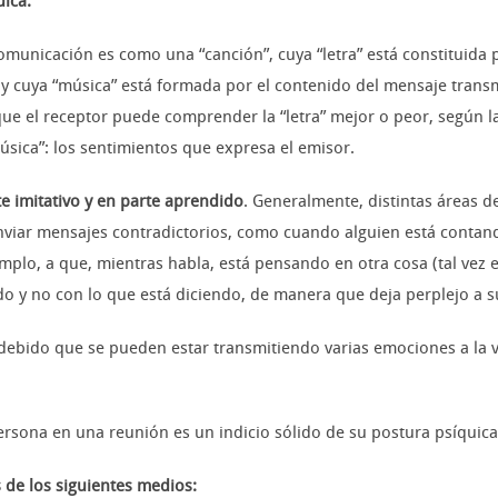
uica.
unicación es como una “canción”, cuya “letra” está constituida p
) y cuya “música” está formada por el contenido del mensaje transm
 que el receptor puede comprender la “letra” mejor o peor, según l
úsica”: los sentimientos que expresa el emisor.
te imitativo y en parte aprendido
. Generalmente, distintas áreas d
viar mensajes contradictorios, como cuando alguien está contand
emplo, a que, mientras habla, está pensando en otra cosa (tal vez e
o y no con lo que está diciendo, de manera que deja perplejo a su
debido que se pueden estar transmitiendo varias emociones a la v
ersona en una reunión es un indicio sólido de su postura psíquica
 de los siguientes medios: