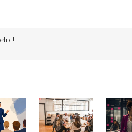
elo !
Cómo
El
ansformar
t
agotamiento
s quejas de
silencioso de
 equipo en
i
los mandos