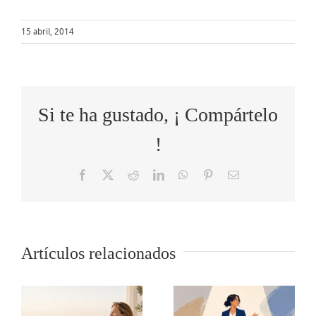
15 abril, 2014
Si te ha gustado, ¡ Compártelo
!
Facebook
X
Reddit
LinkedIn
WhatsApp
Pinterest
Correo
electrónico
Cómo
Artículos relacionados
o
5 tips para
transformar
s
comunicar
las quejas