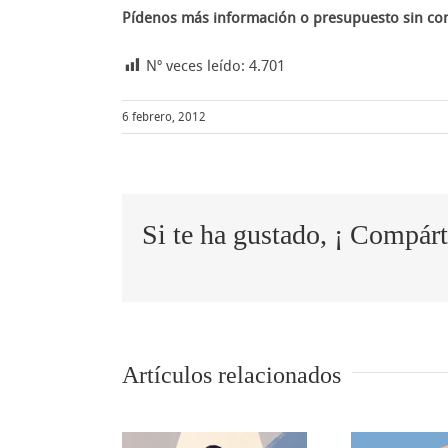
Pídenos más información o presupuesto sin co
Nº veces leído:
4.701
6 febrero, 2012
Si te ha gustado, ¡ Compárt
Artículos relacionados
El liderazgo
E
tips para