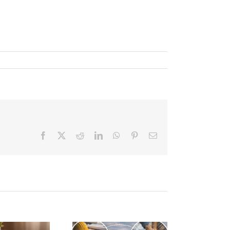
Facebook
X
Reddit
LinkedIn
WhatsApp
Pinterest
Correo
electrónico
esiliencia,
el factor
5 tips para