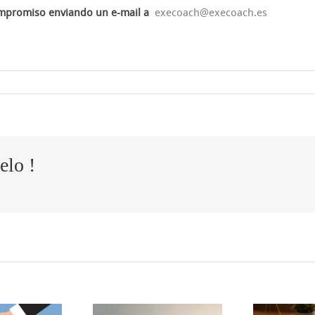
mpromiso enviando un e-mail a
execoach@execoach.es
elo !
R
l modelo
El poder de