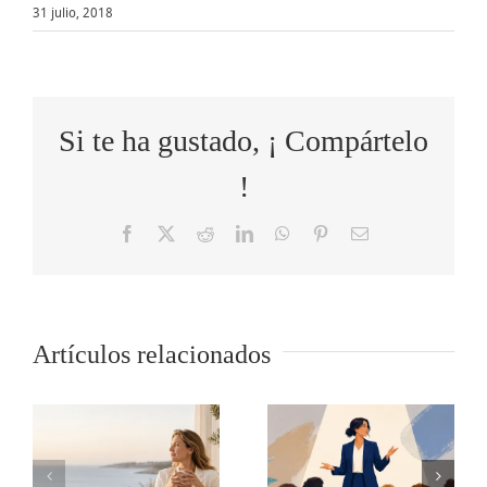
31 julio, 2018
Si te ha gustado, ¡ Compártelo
!
Facebook
X
Reddit
LinkedIn
WhatsApp
Pinterest
Correo
electrónico
Cómo
Artículos relacionados
o
5 tips para
transformar
s
comunicar
las quejas
en público
de un