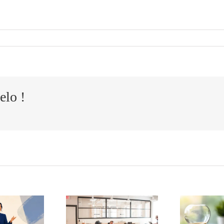
elo !
S
lo
Cómo
o
ansformar
La agenda
i
s quejas de