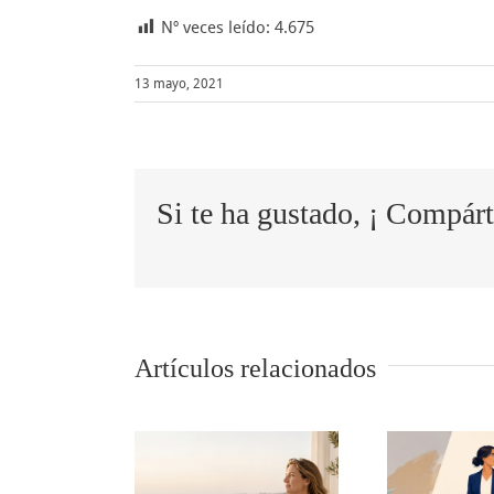
Nº veces leído:
4.675
13 mayo, 2021
Si te ha gustado, ¡ Compárt
Artículos relacionados
descanso
5 tips para
tr
mbién es
comunicar
la