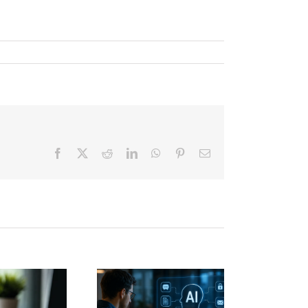
Facebook
X
Reddit
LinkedIn
WhatsApp
Pinterest
Correo
electrónico
hadow AI:
 que el uso
culto de la
El descanso
nteligencia
también es