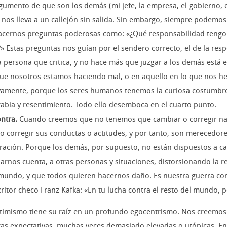
argumento de que son los demás (mi jefe, la empresa, el gobierno,
 nos lleva a un callejón sin salida. Sin embargo, siempre podemo
acernos preguntas poderosas como: «¿Qué responsabilidad tengo
 Estas preguntas nos guían por el sendero correcto, el de la resp
 persona que critica, y no hace más que juzgar a los demás está 
 que nosotros estamos haciendo mal, o en aquello en lo que nos h
mente, porque los seres humanos tenemos la curiosa costumbre 
abia y resentimiento. Todo ello desemboca en el cuarto punto.
ntra.
Cuando creemos que no tenemos que cambiar o corregir nad
corregir sus conductas o actitudes, y por tanto, son merecedores 
ación. Porque los demás, por supuesto, no están dispuestos a ca
rnos cuenta, a otras personas y situaciones, distorsionando la r
l mundo, y que todos quieren hacernos daño. Es nuestra guerra 
critor checo Franz Kafka: «En tu lucha contra el resto del mundo, 
ictimismo tiene su raíz en un profundo egocentrismo. Nos creemo
s expectativas, muchas veces demasiado elevadas o utópicas. En