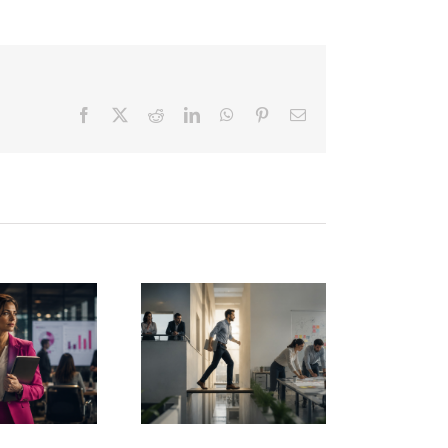
Facebook
X
Reddit
LinkedIn
WhatsApp
Pinterest
Correo
electrónico
El fin del
manager
El descanso
radicional:
también es
la
una
nteligencia
competencia
artificial
directiva