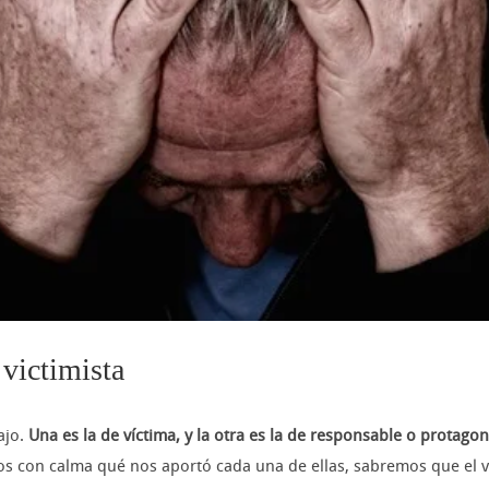
 victimista
ajo.
Una es la de víctima, y la otra es la de responsable o protagon
mos con calma qué nos aportó cada una de ellas, sabremos que el v