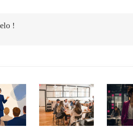
elo !
Cómo
El
ansformar
t
agotamiento
s quejas de
silencioso de
 equipo en
i
los mandos
ortunidades
intermedios