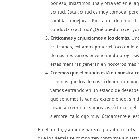
por eso, insistimos una y otra vez en el 
actitud. Esta actitud es muy cómoda, pero
cambiar o mejorar. Por tanto, debemos h
conducta o actitud? ¿Qué puedo hacer yo?»
Criticamos y enjuiciamos a los demás.
Una
criticamos, evitamos poner el foco en lo
demás nos vamos envenenando progresiva
estas mentiras generan en nosotros más r
Creemos que el mundo está en nuestra co
creemos que los demás sí deben cambiar o 
vamos entrando en un estado de desesper
que sentimos la vamos extendiendo, sin da
llevan a creer que somos las víctimas de
siempre. Ya lo dijo muy lúcidamente el es
En el fondo, y aunque parezca paradójico, el v
que los demás se comporten conforme a nuestra