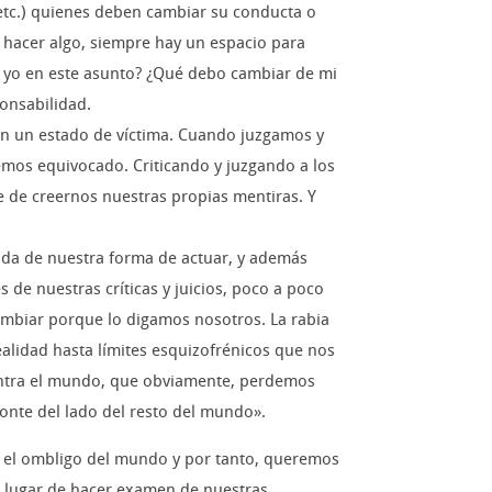
 etc.) quienes deben cambiar su conducta o
s hacer algo, siempre hay un espacio para
 yo en este asunto? ¿Qué debo cambiar de mi
onsabilidad.
en un estado de víctima. Cuando juzgamos y
emos equivocado. Criticando y juzgando a los
de creernos nuestras propias mentiras. Y
a de nuestra forma de actuar, y además
de nuestras críticas y juicios, poco a poco
mbiar porque lo digamos nosotros. La rabia
ealidad hasta límites esquizofrénicos que nos
contra el mundo, que obviamente, perdemos
ponte del lado del resto del mundo».
s el ombligo del mundo y por tanto, queremos
 lugar de hacer examen de nuestras