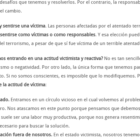
desafíos que tenemos y resolverlos. Por el contrario, la responsab
 el cambio.
y sentirse una víctima
. Las personas afectadas por el atentado ter
 sentirse como víctimas o como responsables
. Y esa elección pued
l terrorismo, a pesar de que sí fue víctima de un terrible atentad
 entrando en una actitud victimista y reactiva?
No es tan sencil
mismo o negatividad. Por otro lado, la única forma que tenemos 
 Si no somos conscientes, es imposible que lo modifiquemos. Par
e la actitud de víctima
:
sado.
Entramos en un círculo vicioso en el cual volvemos al proble
turo. Nos atascamos en este punto porque pensamos que debemos an
no suele ser una labor muy productiva, porque nos genera resentim
cesario para buscar la solución.
ación fuera de nosotros.
En el estado victimista, nosotros tenemos