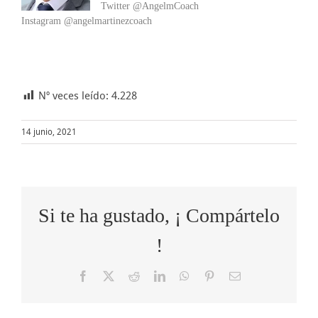
Twitter @AngelmCoach
Instagram @angelmartinezcoach
Nº veces leído:
4.228
14 junio, 2021
Si te ha gustado, ¡ Compártelo
!
Facebook
X
Reddit
LinkedIn
WhatsApp
Pinterest
Correo
electrónico