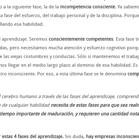
 la siguiente fase, la de la
incompetencia consciente
. Ya sabem
la fase del esfuerzo, del trabajo personal y de la disciplina. Por
llando esa habilidad.
el aprendizaje. Seremos
conscientemente competentes
. Esta fase 
idas, pero necesitamos mucha atención y esfuerzo cognitivo porq
las viejas costumbres y conductas. Sólo si mantenemos el trabajo 
s llegar en el medio largo plazo al dominio de esa habilidad. E
tro inconsciente. Por eso, a esta última fase se le denomina
compe
l cerebro humano a través de las fases del aprendizaje, compre
o de cualquier habilidad
necesita de estas fases para que sea real
tiempo importante de maduración, y requieren una cantidad notabl
estas 4 fases del aprendizaje.
Sin duda,
hay empresas inconscie