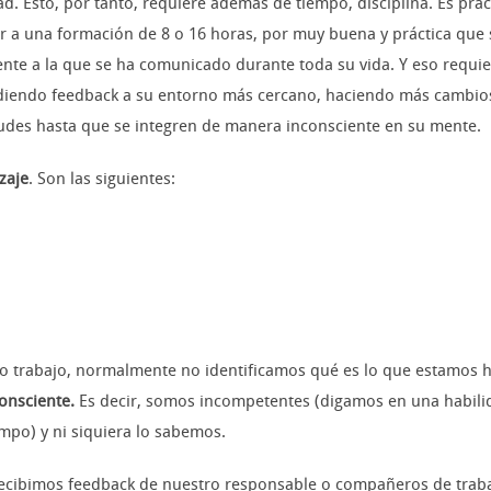
d. Esto, por tanto, requiere además de tiempo, disciplina. Es prá
ir a una formación de 8 o 16 horas, por muy buena y práctica que 
te a la que se ha comunicado durante toda su vida. Y eso requie
endo feedback a su entorno más cercano, haciendo más cambios y
udes hasta que se integren de manera inconsciente en su mente.
zaje
. Son las siguientes:
ro trabajo, normalmente no identificamos qué es lo que estamos
onsciente.
Es decir, somos incompetentes (digamos en una habili
mpo) y ni siquiera lo sabemos.
 recibimos feedback de nuestro responsable o compañeros de trab