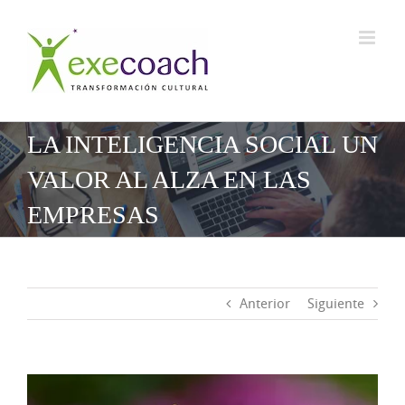
Saltar
al
contenido
LA INTELIGENCIA SOCIAL UN
VALOR AL ALZA EN LAS
EMPRESAS
Anterior
Siguiente
Ver