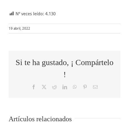
Nº veces leído:
4.130
19 abril, 2022
Si te ha gustado, ¡ Compártelo
!
Facebook
X
Reddit
LinkedIn
WhatsApp
Pinterest
Correo
electrónico
Artículos relacionados
o
5 tips para
Cómo