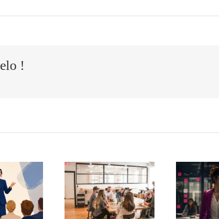
elo !
Cómo
El
ansformar
t
agotamiento
s quejas de
silencioso de
 equipo en
i
los mandos