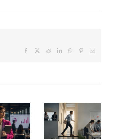
Facebook
X
Reddit
LinkedIn
WhatsApp
Pinterest
Correo
electrónico
El fin del
manager
El descanso
radicional:
también es
la
una
nteligencia
competencia