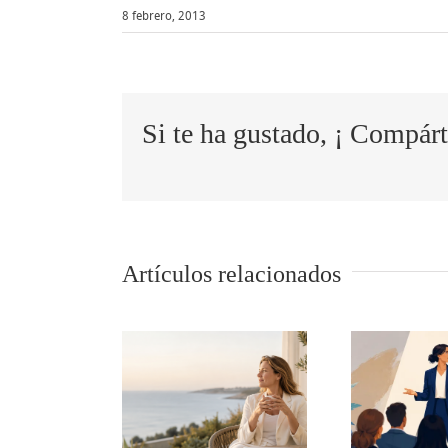
8 febrero, 2013
Si te ha gustado, ¡ Compárt
Artículos relacionados
descanso
5 tips para
tr
mbién es
comunicar
la
una
en público
un
petencia