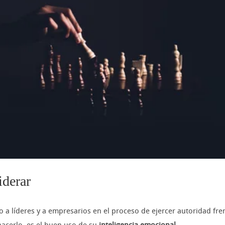
iderar
 líderes y a empresarios en el proceso de ejercer autoridad fre