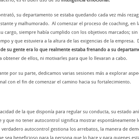
acerlo, es el buen uso de su
inteligencia emocional.
ontrató, su departamento se estaba quedando cada vez más rezag
distante y malhumorado. Al comenzar el proceso de coaching, en 
su cargo, siempre había cumplido con los objetivos marcados; si
iempo y que estuviera a la altura de las exigencias de la empresa
n de su gente era lo que realmente estaba frenando a su departam
 obtener de ellos, ni motivarles para que lo llevaran a cabo.
ante por su parte, dedicamos varias sesiones más a explorar aspe
nal con el fin de comenzar el camino hacia su fortalecimiento.
apacidad de la que disponía para regular su conducta, su estado a
e y que no tener autocontrol significa mostrar espontáneamente 
 verdadero autocontrol gestiona los arrebatos, la manera de demos
e sea beneficioso para la persona que lo hace y para quienes est