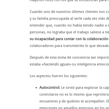
mayores retos con los que se encuentran para h
Cuando uno de nuestros últimos clientes nos c
y su familia preocupada al verle cada vez más 
entender que, cuando no había tenido nadie a 
personas, no lograba que el trabajo saliese a t
su incapacidad para contar con la colaboració
colaboradores para transmitirles lo que deseaba
Después de esta toma de conciencia tan import
estaba «
haciendo aguas»
su inteligencia emocio
Los aspectos fueron los siguientes:
Autocontrol:
Le sirvió para explorar la c
controlarse no es lo mismo que reprimirs
encuentres y de quiénes te acompañen. El
emociones en aquellos entornos en los qu