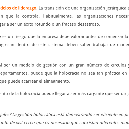
odelos de liderazgo
. La transición de una organización jerárquica a
ión que la controla. Habitualmente, las organizaciones nece
gar a ser un éxito rotundo o un fracaso desastroso.
e es un riesgo que la empresa debe valorar antes de comenzar la t
rogresan dentro de este sistema deben saber trabajar de man
Al ser un modelo de gestión con un gran número de círculos y
departamentos, puede que la holocracia no sea tan práctica en
 que puede acarrear el alineamiento.
ento de la holocracia puede llegar a ser más cargante que ser diri
jefes? La gestión holocrática está demostrando ser eficiente en pr
unto de vista creo que es necesario que coexistan diferentes mod