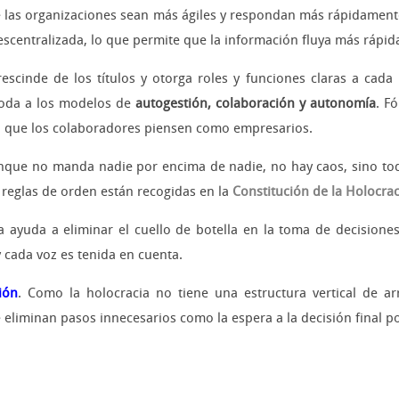
e las organizaciones sean más ágiles y respondan más rápidament
descentralizada, lo que permite que la información fluya más ráp
rescinde de los títulos y otorga roles y funciones claras a cad
omoda a los modelos de
autogestión, colaboración y autonomía
. F
ara que los colaboradores piensen como empresarios.
nque no manda nadie por encima de nadie, no hay caos, sino todo
 reglas de orden están recogidas en la
Constitución de la Holocrac
ia ayuda a eliminar el cuello de botella en la toma de decisiones
 cada voz es tenida en cuenta.
ión
. Como la holocracia no tiene una estructura vertical de ar
e eliminan pasos innecesarios como la espera a la decisión final p