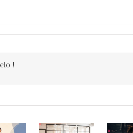
elo !
Cómo
El
ansformar
agotamiento
g