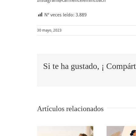
Instagram@carmencelemincoach
Nº veces leído:
3.889
30 mayo, 2023
Si te ha gustado, ¡ Compárt
Artículos relacionados
descanso
5 tips para
tr
mbién es