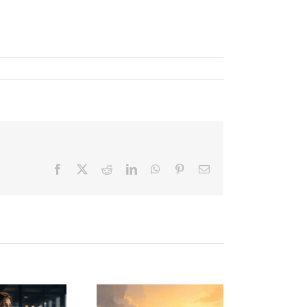
Facebook
X
Reddit
LinkedIn
WhatsApp
Pinterest
Correo
electrónico
Cómo
El descanso
estionar la
también es