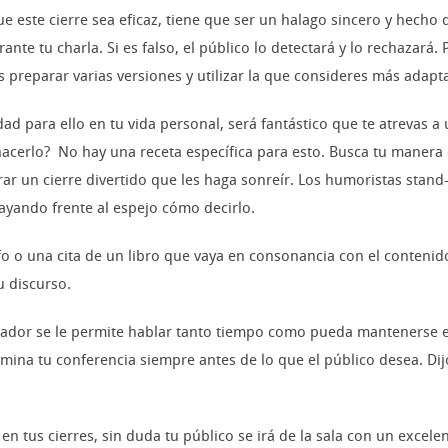
e este cierre sea eficaz, tiene que ser un halago sincero y hecho 
nte tu charla. Si es falso, el público lo detectará y lo rechazará.
 preparar varias versiones y utilizar la que consideres más adapta
idad para ello en tu vida personal, será fantástico que te atrevas a
acerlo? No hay una receta específica para esto. Busca tu manera d
ar un cierre divertido que les haga sonreír. Los humoristas stan
sayando frente al espejo cómo decirlo.
 o una cita de un libro que vaya en consonancia con el contenido
u discurso.
 orador se le permite hablar tanto tiempo como pueda mantenerse 
termina tu conferencia siempre antes de lo que el público desea. Di
 en tus cierres, sin duda tu público se irá de la sala con un exce