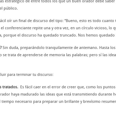
más estratégico de entre todos los que un buen orador debe saber u
l público.
ácil oír un final de discurso del tipo: “Bueno, esto es todo cuanto
l conferenciante repite una y otra vez, en un círculo vicioso, lo qu
a, porque el discurso ha quedado truncado. Nos hemos quedado s
?
Sin duda, preparándolo tranquilamente de antemano. Hasta los 
No se trata de aprenderse de memoria las palabras; pero sí las ide
uir para terminar tu discurso:
 tratados.
Es fácil caer en el error de creer que, como los puntos
orador haya madurado las ideas que está transmitiendo durante ho
l tiempo necesario para preparar un brillante y brevísimo resumen