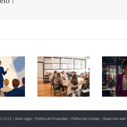
elo !
Cómo
El
ansformar
t
agotamiento
s quejas de
silencioso de
 equipo en
i
los mandos
ortunidades
intermedios
e mejora
ch 2024 |
Aviso Legal
|
Política de Privacidad
|
Política de Cookies
|
Desarrollo web