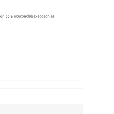
rónico a
execoach@execoach.es