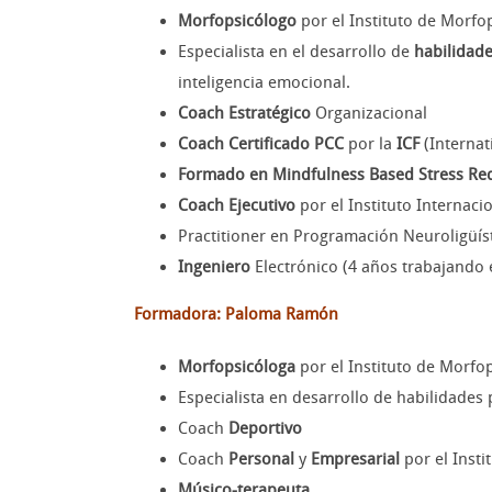
Morfopsicólogo
por el Instituto de Morfo
Especialista en el desarrollo de
habilidade
inteligencia emocional.
Coach Estratégico
Organizacional
Coach
Certificado
PCC
por la
ICF
(Internat
Formado en Mindfulness Based Stress Re
Coach Ejecutivo
por el Instituto Internaci
Practitioner en Programación Neuroligüíst
Ingeniero
Electrónico (4 años trabajando
Formadora: Paloma Ramón
Morfopsicóloga
por el Instituto de Morfo
Especialista en desarrollo de habilidades
Coach
Deportivo
Coach
Personal
y
Empresarial
por el Inst
Músico-terapeuta