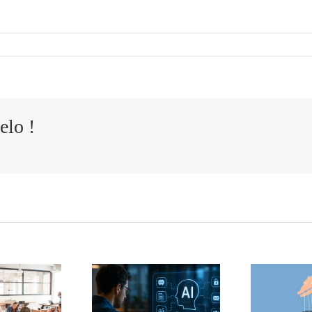
elo !
adow AI:
 que el uso
ulto de la
El liderazgo
teligencia
consciente.
d