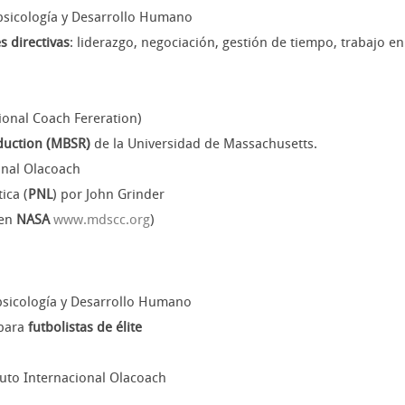
psicología y Desarrollo Humano
s directivas
: liderazgo, negociación, gestión de tiempo, trabajo 
ional Coach Fereration)
duction (MBSR)
de la Universidad de Massachusetts.
onal Olacoach
ica (
PNL
) por John Grinder
 en
NASA
www.mdscc.org
)
psicología y Desarrollo Humano
 para
futbolistas de élite
ituto Internacional Olacoach