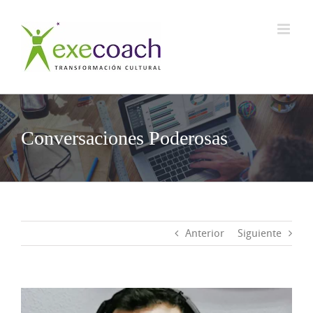
Saltar
al
contenido
Conversaciones Poderosas
Anterior
Siguiente
Ver