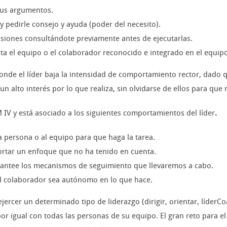
 sus argumentos.
y pedirle consejo y ayuda (poder del necesito).
isiones consultándote previamente antes de ejecutarlas.
enta el equipo o el colaborador reconocido e integrado en el equip
o donde el líder baja la intensidad de comportamiento rector, dado
alto interés por lo que realiza, sin olvidarse de ellos para que
M IV y está asociado a los siguientes comportamientos del líder
.
a persona o al equipo para que haga la tarea.
portar un enfoque que no ha tenido en cuenta.
plantee los mecanismos de seguimiento que llevaremos a cabo.
 el colaborador sea autónomo en lo que hace.
ejercer un determinado tipo de liderazgo (dirigir, orientar, líder
 igual con todas las personas de su equipo. El gran reto para el l