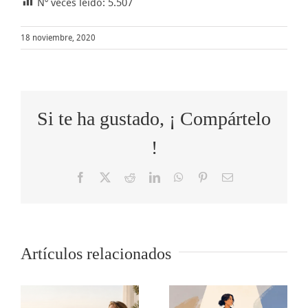
Nº veces leído:
5.507
18 noviembre, 2020
Si te ha gustado, ¡ Compártelo
!
Facebook
X
Reddit
LinkedIn
WhatsApp
Pinterest
Correo
electrónico
Cómo
Artículos relacionados
o
5 tips para
transformar
s
comunicar
las quejas