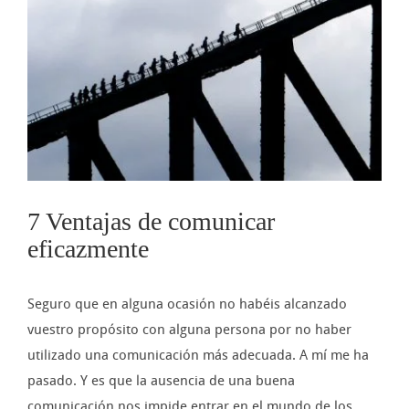
imagen
más
grande
7 Ventajas de comunicar
eficazmente
Seguro que en alguna ocasión no habéis alcanzado
vuestro propósito con alguna persona por no haber
utilizado una comunicación más adecuada. A mí me ha
pasado. Y es que la ausencia de una buena
comunicación nos impide entrar en el mundo de los