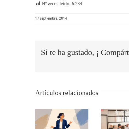
Nº veces leído:
6.234
17 septiembre, 2014
Si te ha gustado, ¡ Compárt
Sh
Artículos relacionados
lo
Cómo
oc
tips para
transformar
in
municar
las quejas de