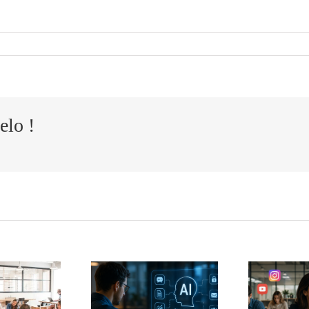
elo !
adow AI:
Los líderes
 que el uso
ya no
ulto de la
compiten
teligencia
L
contra otras