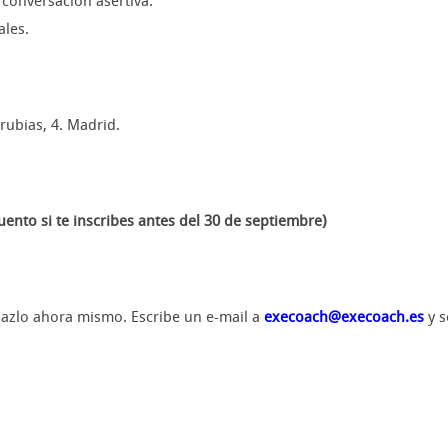
 conversación asertiva.
ales.
rubias, 4. Madrid.
nto si te inscribes antes del 30 de septiembre)
hazlo ahora mismo. Escribe un e-mail a
execoach@execoach.es
y s