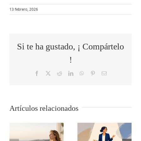
13 febrero, 2026
Si te ha gustado, ¡ Compártelo
!
Facebook
X
Reddit
LinkedIn
WhatsApp
Pinterest
Correo
electrónico
Cómo
Artículos relacionados
o
5 tips para
transformar
s
comunicar
las quejas