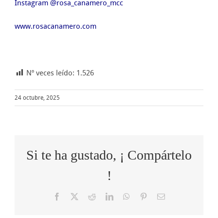
Instagram @rosa_canamero_mcc
www.rosacanamero.com
Nº veces leído:
1.526
24 octubre, 2025
Si te ha gustado, ¡ Compártelo
!
Facebook
X
Reddit
LinkedIn
WhatsApp
Pinterest
Correo
electrónico