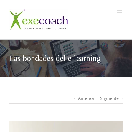
Saltar
al
contenido
Las bondades del e-learning
Anterior
Siguiente
Ver