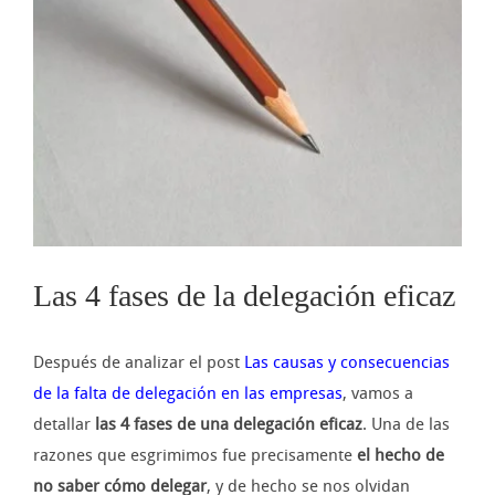
imagen
más
grande
Las 4 fases de la delegación eficaz
Después de analizar el post
Las causas y consecuencias
de la falta de delegación en las empresas
, vamos a
detallar
las 4 fases de una delegación eficaz
. Una de las
razones que esgrimimos fue precisamente
el hecho de
no saber cómo delegar
, y de hecho se nos olvidan