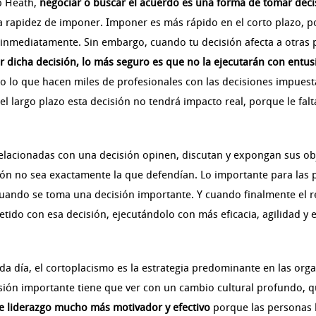
p Heath
,
negociar o buscar el acuerdo es una forma de tomar decis
 la rapidez de imponer. Imponer es más rápido en el corto plazo,
 inmediatamente. Sin embargo, cuando tu decisión afecta a otras p
r dicha decisión, lo más seguro es que no la ejecutarán con entu
o lo que hacen miles de profesionales con las decisiones impuesta
 el largo plazo esta decisión no tendrá impacto real, porque le fa
elacionadas con una decisión opinen, discutan y expongan sus o
ón no sea exactamente la que defendían. Lo importante para las pe
 cuando se toma una decisión importante. Y cuando finalmente el 
do con esa decisión, ejecutándolo con más eficacia, agilidad y
 día, el cortoplacismo es la estrategia predominante en las orga
isión importante tiene que ver con un cambio cultural profundo, 
de liderazgo mucho más motivador y efectivo
porque las personas 