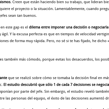
 mismos
. Creen que están haciendo bien su trabajo, que lideran bi
equiere el proyecto o la situación. Lamentablemente, cuando pre
jefes sean tan buenos.
 en este gap es el
dilema entre imponer una decisión o negociarla
ágil. Y la excusa perfecta es que en tiempos de velocidad vertig
nes de forma muy rápida. Pero, no sé si te has fijado, he dicho «v
s también más cómodo, porque evitas los desacuerdos, los posible
sante
que se realizó sobre cómo se tomaba la decisión final en m
c.
El estudio descubrió que sólo 1 de cada 7 decisiones se negoci
imponían por parte del jefe. Sin embargo, el estudio reveló tambié
e las personas del equipo, el éxito de las decisiones aumentó d