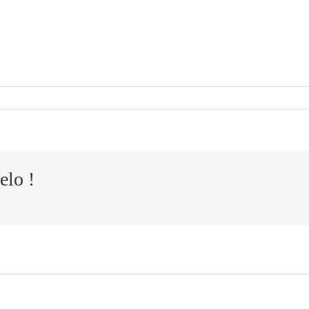
elo !
Cómo
El