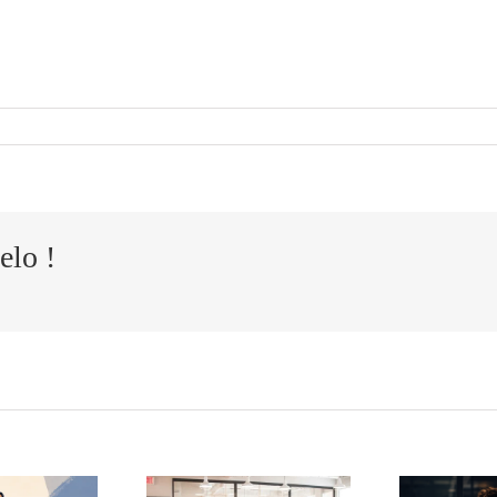
elo !
Cómo
El
ansformar
t