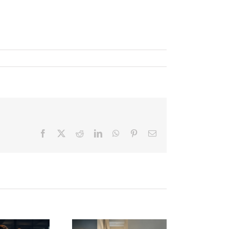
Facebook
X
Reddit
LinkedIn
WhatsApp
Pinterest
Correo
electrónico
El fin del
manager
El descanso
radicional: