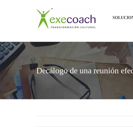
Saltar
al
SOLUCIO
contenido
Decálogo de una reunión efec