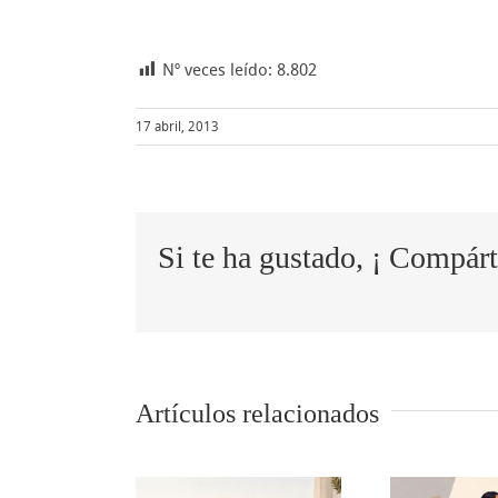
Nº veces leído:
8.802
17 abril, 2013
Si te ha gustado, ¡ Compárt
Artículos relacionados
descanso
5 tips para
tr