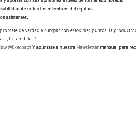
ar y aportar con sus opiniones e ideas de forma equilibrada.
sabilidad de todos los miembros del equipo.
os asistentes.
romete de verdad a cumplir con estos diez puntos, la productivi
 ¿Es tan difícil?
llow @Execoach
Y apúntate a nuestra
Newsletter
mensual para recib