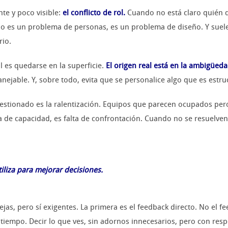
nte y poco visible:
el conflicto de rol.
Cuando no está claro quién d
. No es un problema de personas, es un problema de diseño. Y sue
rio.
l es quedarse en la superficie.
El origen real está en la ambigüeda
ejable. Y, sobre todo, evita que se personalice algo que es estruc
gestionado es la ralentización. Equipos que parecen ocupados pe
lta de capacidad, es falta de confrontación. Cuando no se resuelven
utiliza para mejorar decisiones.
jas, pero sí exigentes. La primera es el feedback directo. No el f
a tiempo. Decir lo que ves, sin adornos innecesarios, pero con res