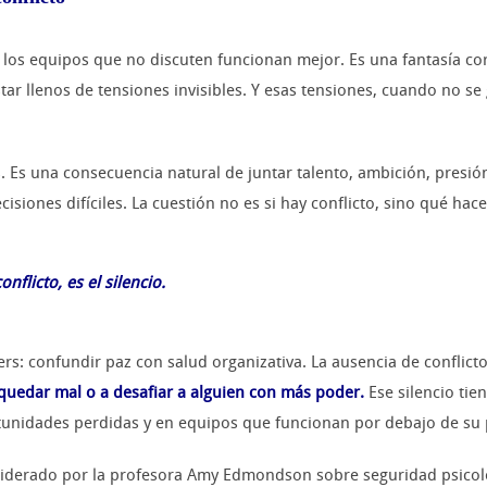
los equipos que no discuten funcionan mejor. Es una fantasía corp
 estar llenos de tensiones invisibles. Y esas tensiones, cuando n
. Es una consecuencia natural de juntar talento, ambición, presió
siones difíciles. La cuestión no es si hay conflicto, sino qué hace
nflicto, es el silencio.
s: confundir paz con salud organizativa. La ausencia de conflic
quedar mal o a desafiar a alguien con más poder.
Ese silencio tie
tunidades perdidas y en equipos que funcionan por debajo de su 
 liderado por la profesora Amy Edmondson sobre seguridad psico