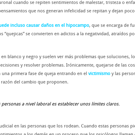
onal cuando se repiten sentimientos de malestar, tristeza o enf
pensamientos que nos generan infelicidad se repitan y dejan poco 
uede incluso causar daños en el hipocampo
, que se encarga de f
s “quejicas” se convierten en adictos a la negatividad, atraídos p
en blanco y negro y suelen ver más problemas que soluciones, lo 
 decisiones y resolver problemas. Irónicamente, quejarse de las co
n una primera fase de queja entrando en el
victimismo
y las perso
a razón del cambio que proponen.
ersonas a nivel laboral es establecer unos límites claros.
judicial en las personas que los rodean. Cuando estas personas p
entimientos a los demás en un proceso que los psicólogos llaman «