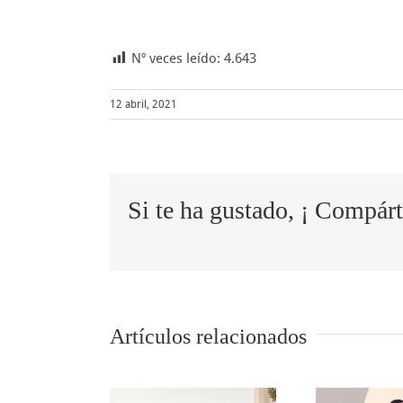
Nº veces leído:
4.643
12 abril, 2021
Si te ha gustado, ¡ Compárt
Artículos relacionados
descanso
5 tips para