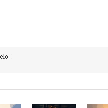
elo !
¿
El
Cómo
a