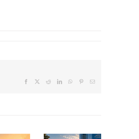
Facebook
X
Reddit
LinkedIn
WhatsApp
Pinterest
Correo
electrónico
Qué pueden
El descanso
prender las