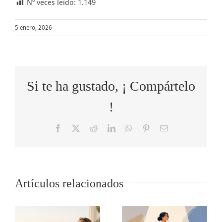
Nº veces leído:
1.149
5 enero, 2026
Si te ha gustado, ¡ Compártelo
!
Facebook
X
Reddit
LinkedIn
WhatsApp
Pinterest
Correo
electrónico
Artículos relacionados
El
o
5 tips para
agotamiento
s
comunicar