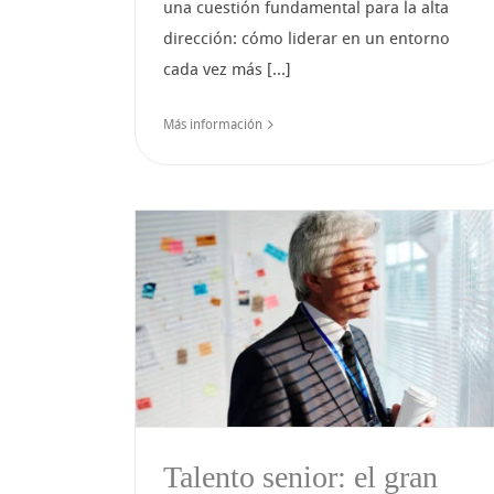
una cuestión fundamental para la alta
dirección: cómo liderar en un entorno
cada vez más [...]
Más información
 el gran
Bienestar Emociona
iversidad
como Estrategia de
ión
Transformación
Talento senior: el gran