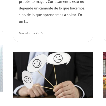
propósito mayor. Curiosamente, esto no
depende únicamente de lo que hacemos,
sino de lo que aprendemos a soltar. En
un [...]
Más información
Execoach en Talent Day
l
25: Inspiración, conexión
y liderazgo consciente
para transformar las
organizaciones