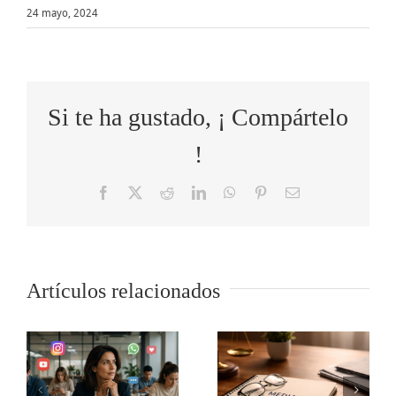
24 mayo, 2024
Si te ha gustado, ¡ Compártelo
!
Facebook
X
Reddit
LinkedIn
WhatsApp
Pinterest
Correo
electrónico
s
Artículos relacionados
El poder de
la
Coaching y
s
mediación
actividad