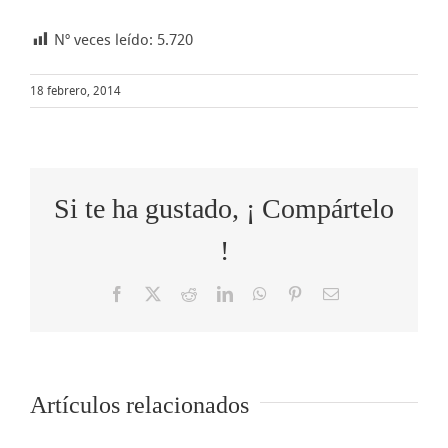
Nº veces leído:
5.720
18 febrero, 2014
Si te ha gustado, ¡ Compártelo
!
Facebook
X
Reddit
LinkedIn
WhatsApp
Pinterest
Correo
electrónico
Cómo
Artículos relacionados
o
5 tips para
transformar