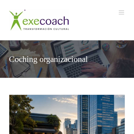
Saltar
al
contenido
Coching organizacional