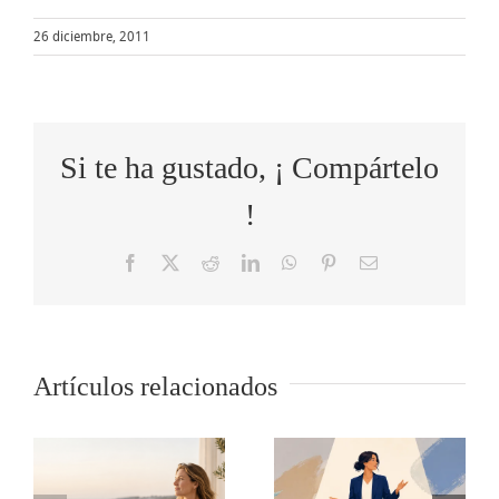
26 diciembre, 2011
Si te ha gustado, ¡ Compártelo
!
Facebook
X
Reddit
LinkedIn
WhatsApp
Pinterest
Correo
electrónico
Artículos relacionados
El modelo
o
5 tips para
de
s
comunicar
liderazgo